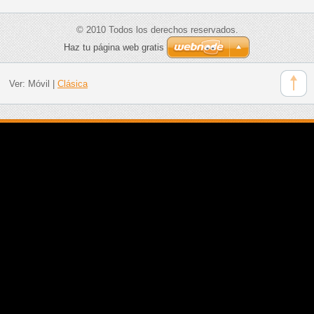
© 2010 Todos los derechos reservados.
Haz tu página web gratis
Ver:
Móvil
|
Clásica